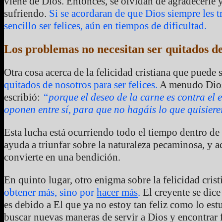
viene de Dios. Entonces, se olvidan de agradecerle y
sufriendo.
Si se acordaran de que Dios siempre les t
sencillo ser felices, aún en tiempos de dificultad.
Los problemas no necesitan ser quitados de
Otra cosa acerca de la felicidad cristiana que puede
quitados de nosotros para ser felices.
A menudo Dios 
escribió:
“porque el deseo de la carne es contra el es
oponen entre sí, para que no hagáis lo que quisiere
Esta lucha está ocurriendo todo el tiempo dentro de
ayuda a triunfar sobre la naturaleza pecaminosa, y a
convierte en una bendición.
En quinto lugar, otro enigma sobre la felicidad cris
obtener más, sino por
hacer más
.
El creyente se dice
es debido a El que ya no estoy tan feliz como lo es
buscar nuevas maneras de servir a Dios y encontrar 