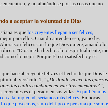
se encuentren, y no afanándose por las cosas que no
endo a aceptar la voluntad de Dios
istiana es que
los creyentes llegan a ser felices,
 mejor para ellos. Cuando aprenden eso, ya no les
 Ahora son felices con lo que Dios quiere, amando lo
a dicen: “Dios me ha hecho sabio espiritualmente, m
d como lo mejor. Porque El está satisfecho y es
que hace al creyente feliz es el hecho de que Dios le
pítulo 4, versículo 1,
“¿De dónde vienen las guerras
asiones las cuales combaten en vuestros miembros?”
,
os creyentes es el pecado en sus vidas.
Si pudiéramos
en a la impiedad, seríamos más felices.
En pocas
de lo que poseemos, sino del tipo de persona que somo