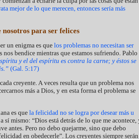
 comienzan a echarle la culpa por las cosas que están
rata mejor de lo que merecen, entonces sería más
 nosotros para ser felices
 ser un enigma es que
los problemas no necesitan ser
nos bendice mientras que estamos sufriendo. Pablo
píritu y el del espíritu es contra la carne; y éstos se
is.”
(Gal. 5:17)
 cada creyente. A veces resulta que un problema nos
cercarnos más a Dios, y en esta forma el problema se
tiana es que
la felicidad no se logra por desear más u
 a sí mismo: “Dios está detrás de lo que me acontece, 
tuve antes. Pero no debo quejarme, sino que debo
felicidad en obedecerle”. Los creyentes siempre serán