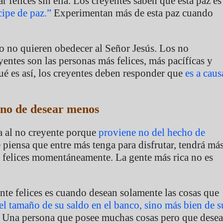
felices sin ella. Los creyentes saben que esta paz es
cipe de paz.”
Experimentan más de esta paz cuando
ro no quieren obedecer al Señor Jesús. Los no
yentes son las personas más felices, más pacífícas y
é es así, los creyentes deben responder que
es a caus
ino de desear menos
ma al no creyente porque
proviene no del hecho de
 piensa que entre más tenga para disfrutar, tendrá má
rá felices momentáneamente. La gente más rica no es
nte felices es cuando desean solamente las cosas que
el tamaño de su saldo en el banco, sino más bien de s
Una persona que posee muchas cosas pero que desea