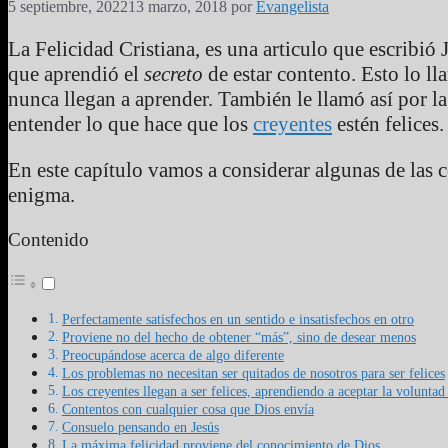
5 septiembre, 2022
13 marzo, 2018
por
Evangelista
La Felicidad Cristiana, es una articulo que escribi
que aprendió el
secreto
de estar contento. Esto lo l
nunca llegan a aprender. También le llamó así por la
entender lo que hace que los
creyentes
estén felices.
En este capítulo vamos a considerar algunas de las c
enigma.
Contenido
Perfectamente satisfechos en un sentido e insatisfechos en otro
Proviene no del hecho de obtener “más”, sino de desear menos
Preocupándose acerca de algo diferente
Los problemas no necesitan ser quitados de nosotros para ser felices
Los creyentes llegan a ser felices, aprendiendo a aceptar la voluntad
Contentos con cualquier cosa que Dios envía
Consuelo pensando en Jesús
La máxima felicidad proviene del conocimiento de Dios