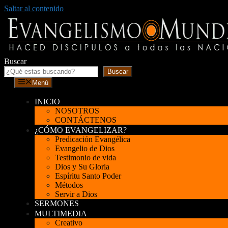
Saltar al contenido
Buscar
Buscar
Menú
INICIO
NOSOTROS
CONTÁCTENOS
¿CÓMO EVANGELIZAR?
Predicación Evangélica
Evangelio de Dios
Testimonio de vida
Dios y Su Gloria
Espíritu Santo Poder
Métodos
Servir a Dios
SERMONES
MULTIMEDIA
Creativo