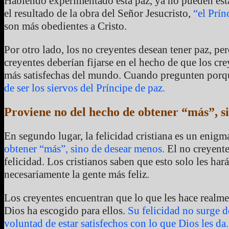
Habiendo experimentado esta paz, ya no pueden estar 
el resultado de la obra del Señor Jesucristo,
“el Prín
son más obedientes a Cristo.
Por otro lado, los no creyentes desean tener paz, pe
creyentes deberían fijarse en el hecho de que los cre
más satisfechas del mundo. Cuando pregunten porqu
de ser los siervos del Príncipe de paz.
Proviene no del hecho de obtener “más”, s
En segundo lugar, la felicidad cristiana es un enig
obtener “más”, sino de desear menos.
El no creyente
felicidad. Los cristianos saben que esto solo les ha
necesariamente la gente más feliz.
Los creyentes encuentran que lo que les hace realme
Dios ha escogido para ellos.
Su felicidad no surge d
voluntad de estar satisfechos con lo que Dios les da.