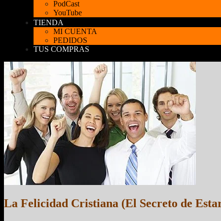
PodCast
YouTube
TIENDA
MI CUENTA
PEDIDOS
TUS COMPRAS
La Felicidad Cristiana (El Secreto de Esta