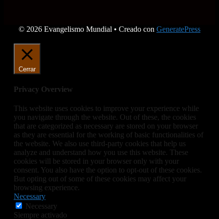
© 2026 Evangelismo Mundial
• Creado con
GeneratePress
Cerrar
Privacy Overview
This website uses cookies to improve your experience while
you navigate through the website. Out of these, the cookies
that are categorized as necessary are stored on your browser
as they are essential for the working of basic functionalities of
the website. We also use third-party cookies that help us
analyze and understand how you use this website. These
cookies will be stored in your browser only with your
consent. You also have the option to opt-out of these cookies.
But opting out of some of these cookies may affect your
browsing experience.
Necessary
Necessary
Siempre activado