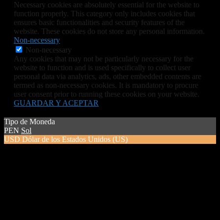
Necessary cookies are absolutely essential for the website to
function properly. This category only includes cookies that
ensures basic functionalities and security features of the
website. These cookies do not store any personal information.
Non-necessary
Non-necessary
Any cookies that may not be particularly necessary for the
website to function and is used specifically to collect user
personal data via analytics, ads, other embedded contents are
termed as non-necessary cookies. It is mandatory to procure
user consent prior to running these cookies on your website.
GUARDAR Y ACEPTAR
Tipo de Moneda
PEN
Sol
USD
Dólar de los Estados Unidos (US)