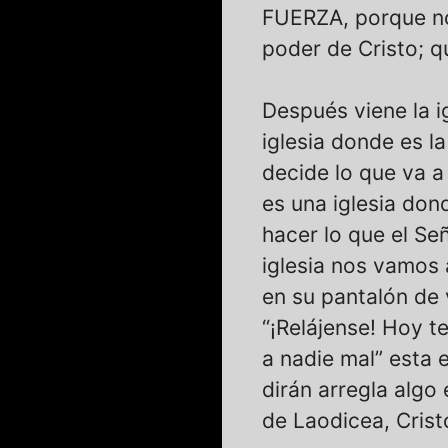
FUERZA, porque no
poder de Cristo; q
Después viene la ig
iglesia donde es la
decide lo que va a
es una iglesia don
hacer lo que el Señ
iglesia nos vamos a
en su pantalón de 
“¡Relájense! Hoy t
a nadie mal” esta e
dirán arregla algo e
de Laodicea, Cristo