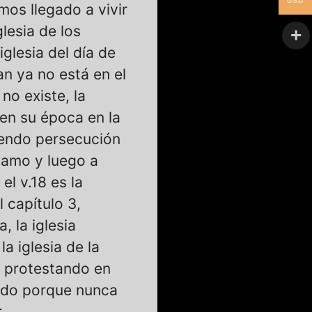
USD
mos llegado a vivir
glesia de los
iglesia del día de
n ya no está en el
no existe, la
 en su época en la
riendo persecución
rgamo y luego a
el v.18 es la
l capítulo 3,
, la iglesia
la iglesia de la
s, protestando en
endo porque nunca
.