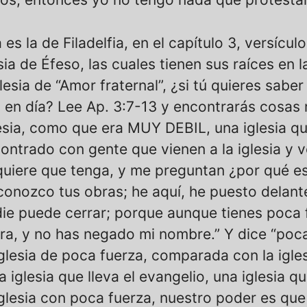
 es la de Filadelfia, en el capítulo 3, versículo
ia de Éfeso, las cuales tienen sus raíces en la
glesia de “Amor fraternal”, ¿si tú quieres sab
y en día? Lee Ap. 3:7-13 y encontrarás cosas
esia, como que era MUY DEBIL, una iglesia q
ntrado con gente que vienen a la iglesia y ven
 quiere que tenga, y me preguntan ¿por qué es
 conozco tus obras; he aquí, he puesto delant
adie puede cerrar; porque aunque tienes poca 
a, y no has negado mi nombre.” Y dice “poca f
glesia de poca fuerza, comparada con la igles
 iglesia que lleva el evangelio, una iglesia q
iglesia con poca fuerza, nuestro poder es q