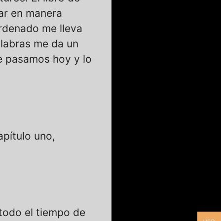
tar en manera
ordenado me lleva
alabras me da un
e pasamos hoy y lo
apítulo uno,
 todo el tiempo de