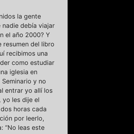
nidos la gente
nadie debía viajar
en el año 2000? Y
 resumen del libro
quí recibimos una
ender como estudiar
una iglesia en
l Seminario y no
entrar yo allí los
o les dije el
r dos horas cada
ción por leerlo,
a: “No leas este