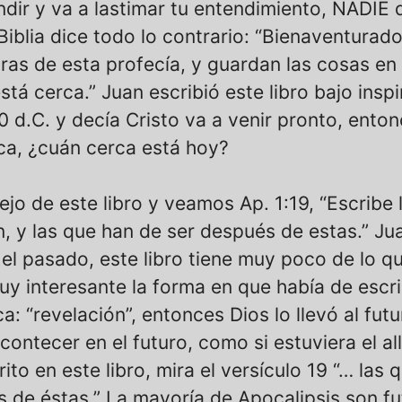
undir y va a lastimar tu entendimiento, NADIE
 Biblia dice todo lo contrario: “Bienaventurado
ras de esta profecía, y guardan las cosas en e
tá cerca.” Juan escribió este libro bajo inspi
0 d.C. y decía Cristo va a venir pronto, enton
ca, ¿cuán cerca está hoy?
o de este libro y veamos Ap. 1:19, “Escribe 
n, y las que han de ser después de estas.” Jua
 el pasado, este libro tiene muy poco de lo qu
y interesante la forma en que había de escrib
ca: “revelación”, entonces Dios lo llevó al futu
ontecer en el futuro, como si estuviera el all
ito en este libro, mira el versículo 19 “… las 
 de éstas.” La mayoría de Apocalipsis son fut