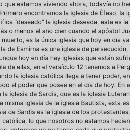
s lo que estamos viviendo ahora, todavía no he
 Primero encontramos la iglesia de Éfeso, la i
fica “deseado” la iglesia deseada, esta es la 
ás o menos el año cien cuando el apóstol Jua
a muerto, es la única iglesia que hoy en día ya 
 la de Esmirna es una iglesia de persecución,
aunque hoy en día hay iglesias que están suf
bla de ellas, en el versículo 12 tenemos a Pé
ndo la iglesia católica llega a tener poder, en 
todo el poder que posee en el día de hoy. En e
 la iglesia de Sardis, que es la iglesia Luterana
a misma iglesia de la iglesia Bautista, esta es 
sia de Sardis es la iglesia de los protestante
ia católica, lo que nosotros no estamos haci
los, entonces yo no tengo nada que protestar