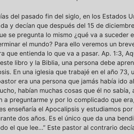
as del pasado fin del siglo, en los Estados U
da y decían que después del 15 de diciembre 
que se pregunta lo mismo ¿qué va a suceder 
rminar el mundo? Para ello veremos un breve
ra que entienda lo que va a pasar. Ap. 1:3, A
 este libro y la Biblia, una persona debe apr
psis. En una iglesia que trabajé en el año 73, 
astor era una persona que jamás había ido a
cho, habían muchas cosas que él no sabía, al 
a preguntarme y por lo complicado que era, y
les enseñaría el Apocalipsis y estudiamos po
urante dos años. Es el único que da una bendi
do el que lee…” Este pastor al contrario decí