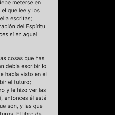
 debe meterse en
 el que lee y los
lla escritas;
ración del Espíritu
ces si en aquel
las cosas que has
n debía escribir lo
e había visto en el
ir el futuro;
ro y le hizo ver las
í, entonces él está
que son, y las que
uros. El libro de