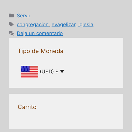
Categorías
Servir
Etiquetas
congregacion
,
evagelizar
,
iglesia
Deja un comentario
Tipo de Moneda
(USD)
$
Carrito