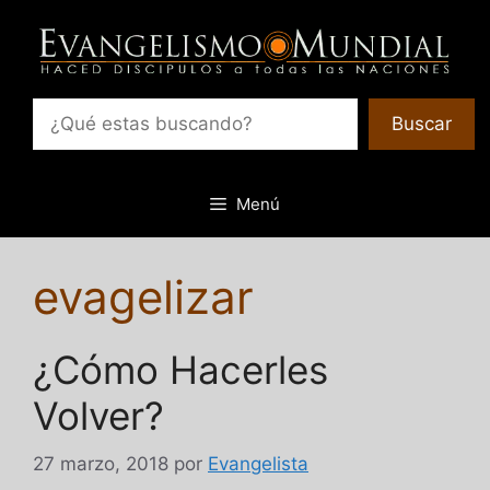
Saltar
al
contenido
Bu
Buscar
Menú
evagelizar
¿Cómo Hacerles
Volver?
27 marzo, 2018
por
Evangelista